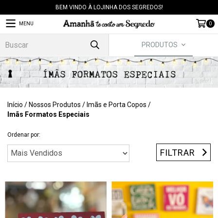
BEM VINDO À LOJINHA DOS SEGREDOS!
MENU
0
PRODUTOS
Início
/
Nossos Produtos
/
Imãs e Porta Copos
/
Imãs Formatos Especiais
Ordenar por:
FILTRAR