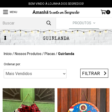
BEM VINDO À LOJINHA DOS SEGREDOS!
MENU
0
PRODUTOS
Início
/
Nossos Produtos
/
Placas
/
Guirlanda
Ordenar por:
FILTRAR