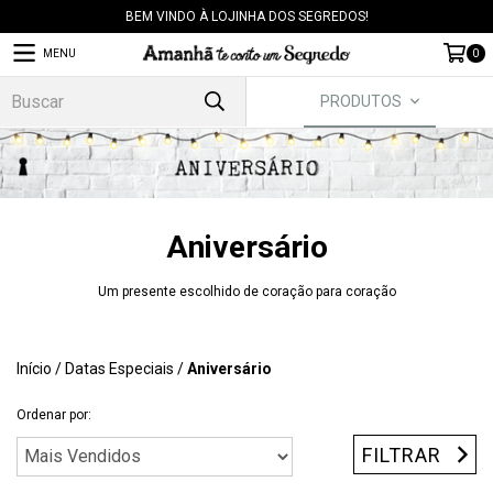
BEM VINDO À LOJINHA DOS SEGREDOS!
MENU
0
PRODUTOS
Aniversário
Um presente escolhido de coração para coração
Início
/
Datas Especiais
/
Aniversário
Ordenar por:
FILTRAR